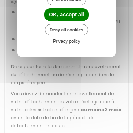
vous pouvez demander à être :
Intégré dans votre corps ou cadre
OK, accept all
d'emplois de détachement (si vous êtes en
détachement depuis au moins 5 ans)
Deny all cookies
Ou renouvelé dans votre détachement
Privacy policy
Ou réintégré dans votre corps d'origine.
Délai pour faire la demande de renouvellement
du détachement ou de réintégration dans le
corps d'origine
Vous devez demander le renouvellement de
votre détachement ou votre réintégration à
votre administration d'origine
au moins 3 mois
avant la date de fin de la période de
détachement en cours.