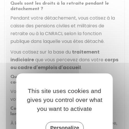
Quels sont les droits à la retraite pendant le
détachement ?
Pendant votre détachement, vous cotisez à la
caisse des pensions civiles et militaires de
retraite ou à la
CNRACL
selon la fonction
publique dans laquelle vous êtes détaché.
Vous cotisez sur la base du
traitement
indiciaire
que vous percevez dans votre
corps
ou cadre d'emplois d'accueil
.
Quelles sont les conditions de travail dans le
cadre du détachement ?
This site uses cookies and
Vous êtes soumis aux dispositions régissant
votre emploi de détachement.
gives you control over what
you want to activate
Comment se passe la fin du détachement de
longue durée ?
À la fin de votre détachement de longue durée,
Personalize