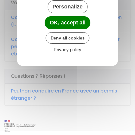
Voir aussi
Personalize
Conduire en France avec un permis européen
OK, accept all
(UE/EEE)
Deny all cookies
Conduire en France avec un permis étranger
pendant un court séjour ou la durée des
Privacy policy
études
Questions ? Réponses !
Peut-on conduire en France avec un permis
étranger ?