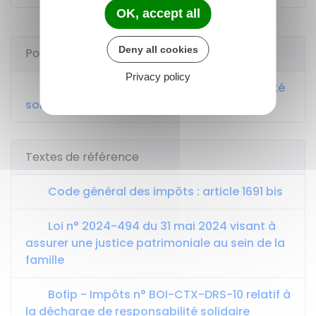
OK, accept all
Deny all cookies
Pour en savoir plus
Privacy policy
Demande en décharge de responsabilité
solidaire
Textes de référence
Code général des impôts : article 1691 bis
Loi n° 2024-494 du 31 mai 2024 visant à
assurer une justice patrimoniale au sein de la
famille
Bofip - Impôts n° BOI-CTX-DRS-10 relatif à
la décharge de responsabilité solidaire