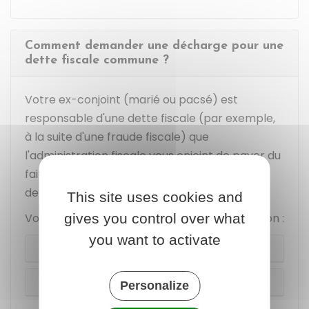
Comment demander une décharge pour une
dette fiscale commune ?
Votre ex-conjoint (marié ou pacsé) est
responsable d'une dette fiscale (par exemple,
à la suite d'une fraude fiscale) que
l'administration fiscale vous enjoint de payer du
fait de la solidarité des époux (ou partenaires
de Pacs) devant l'impôt.
This site uses cookies and
Vous pouvez agir en fonction de votre situation :
gives you control over what
you want to activate
Difficultés financières
Fraude
Personalize