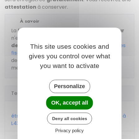
attestation
à conserver.
À savoir
La fabrication d'
une nouvelle carte de séjour
n'est pas obligatoire. Si vous en faites
la
demande
, vous devez payer
25 €
par
timbres
This site uses cookies and
fiscaux
, sauf si vous êtes ressortissant de l'
UE
,
gives you control over what
de l'
EEE
ou de la Confédération suisse ou
you want to activate
membre de la famille d'un tel ressortissant.
Personalize
Textes de référence
OK, accept all
Code de l'entrée et du séjour des
étrangers et du droit d'asile : articles L436-1 à
Deny all cookies
L436-13
Privacy policy
Code de l'entrée et du séjour des