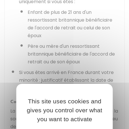
uniquement si vous êtes :
Enfant de plus de 21 ans d'un
ressortissant britannique bénéficiaire
de l'accord de retrait ou celui de son
époux
Père ou mère d'un ressortissant
britannique bénéficiaire de l'accord de
retrait ou de son époux
Si vous êtes arrivé en France durant votre
minorité : justificatif établissant la date de
votre installation en France
This site uses cookies and
Comment est délivrée la carte de séjour ?
gives you control over what
La carte vous est remise par la préfecture ou la
sous-préfecture de votre domicile (selon le lieu
you want to activate
de dépôt de votre demande).