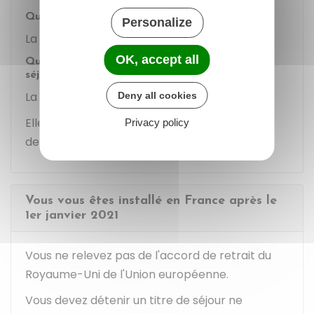
Quel est le coût de la carte de séjour ?
Personalize
La carte de séjour est gratuite.
OK, accept all
Quelle est la durée de validité de la carte de
séjour ?
La validité de la carte est de 5 ans.
Deny all cookies
Elle est de 10 ans en cas de séjour en France
Privacy policy
depuis plus de 5 ans.
Vous vous êtes installé en France après le
1er janvier 2021
Vous ne relevez pas de l'accord de retrait du
Royaume-Uni de l'Union européenne.
Vous devez détenir un titre de séjour ne