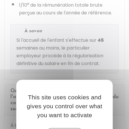
e
1/10
de la rémunération totale brute
perçue au cours de l'année de référence.
À savoir
Si l'accueil de l'enfant s'effectue sur
46
semaines ou moins, le particulier
employeur procède à la régularisation
définitive du salaire en fin de contrat.
Quels documents doit-on donner à
This site uses cookies and
l'assistante maternelle en cas de rupture du
contrat suite à une modification,
gives you control over what
suspension ou retrait d'agrément ?
you want to activate
À la date de fin du contrat de travail, le