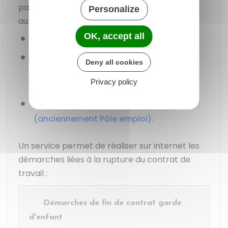
particulier employeur remet obligatoirement
Personalize
au salarié les documents suivants :
OK, accept all
Certificat de travail
Reçu pour solde de tout compte
qui
Deny all cookies
détaille les sommes versées lors de la
Privacy policy
rupture du contrat de travail
Attestation destinée à France Travail
(anciennement Pôle emploi)
.
Un service permet de réaliser sur internet les
démarches liées à la rupture du contrat de
travail :
Démarches de fin de contrat garde
d'enfant