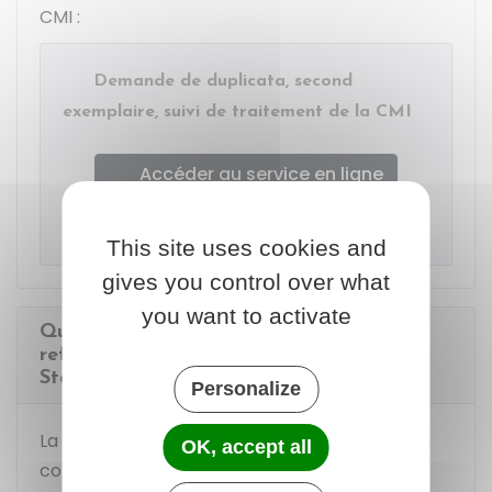
CMI :
Demande de duplicata, second
exemplaire, suivi de traitement de la CMI
Accéder au service en ligne
Imprimerie Nationale
This site uses cookies and
gives you control over what
you want to activate
Quels recours possibles en cas de
refus d'attribution de la CMI
Stationnement ?
Personalize
La démarche diffère selon que vous êtes
OK, accept all
concerné ou non par l'Apa.