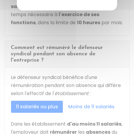
salariés
, le défenseur syndical bénéficie du
temps nécessaire à
l'exercice de ses
fonctions
, dans la limite de
10 heures
par mois.
Comment est rémunéré le défenseur
syndical pendant son absence de
l'entreprise ?
Le défenseur syndical bénéfice d'une
rémunération pendant son absence qui diffère
selon l'effectif de l'
établissement
:
11 salariés ou plus
Moins de 11 salariés
Dans les établissement
d'au moins 11 salariés
,
l'employeur doit
rémunérer
les
absences
du