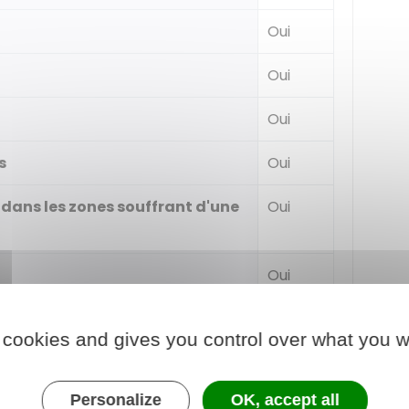
Oui
Oui
Oui
s
Oui
 dans les zones souffrant d'une
Oui
Oui
Oui
 cookies and gives you control over what you w
Oui
Personalize
OK, accept all
Oui