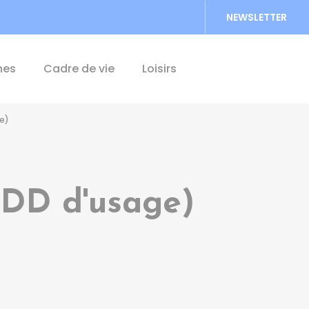
NEWSLETTER
Accéder au formu
hes
Cadre de vie
Loisirs
e)
CDD d'usage)