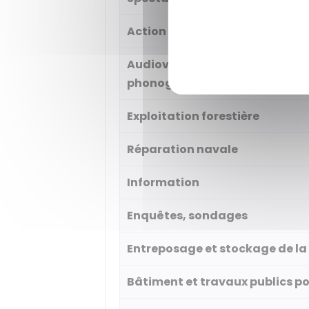
Action culturelle
Audiovisuel, production ciném
phonographique
Exploitation forestière
Réparation navale
Information
Enquêtes, sondages
Entreposage et stockage de la
Bâtiment et travaux publics pou