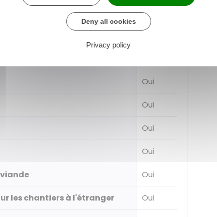
Oui
Deny all cookies
atographique, édition
Oui
Privacy policy
Oui
Oui
Oui
Oui
 viande
Oui
r les chantiers à l'étranger
Oui