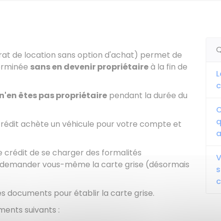
Q
trat de location sans option d'achat) permet de
terminée
sans en devenir propriétaire
à la fin de
L
c
n'en êtes pas propriétaire
pendant la durée du
C
q
rédit achète un véhicule pour votre compte et
a
 crédit de se charger des formalités
V
 à demander vous-même la carte grise (désormais
s
c
es documents pour établir la carte grise.
ments suivants :