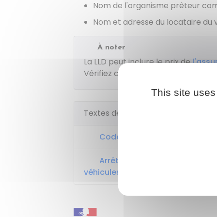
Nom de l'organisme prêteur co
Nom et adresse du locataire du 
À noter
La LLD peut inclure le prix de
l'assu
Vérifiez cet élément avec le loueur
This site uses
Textes de référence
Code de la route : articles R3
Arrêté du 9 février 2009 relat
véhicules