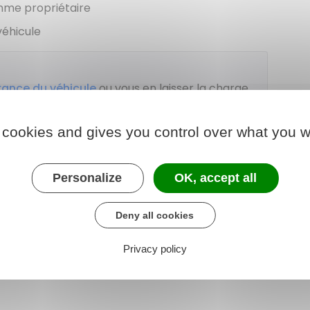
mme propriétaire
véhicule
rance du véhicule
ou vous en laisser la charge.
.
 cookies and gives you control over what you w
Personalize
OK, accept all
22-1 à R322-14
Deny all cookies
if aux modalités d'immatriculation des
Privacy policy