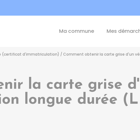
int-Michel-de-Plélan
Ma commune
Mes démarc
e (certificat d'immatriculation)
/
Comment obtenir la carte grise d'un véh
ir la carte grise d'
ion longue durée (