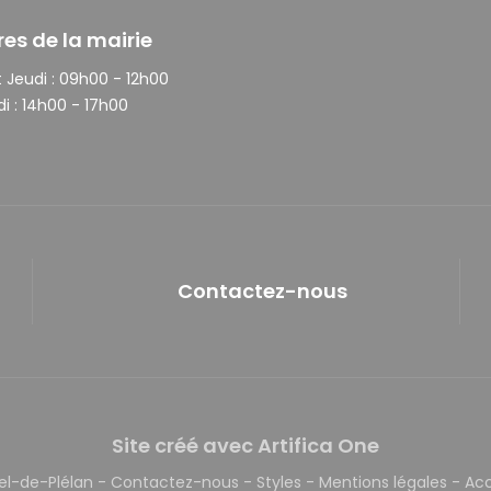
res de la mairie
 Jeudi :
09h00 - 12h00
i :
14h00 - 17h00
Contactez-nous
Site créé avec Artifica One
el-de-Plélan
-
Contactez-nous
-
Styles
-
Mentions légales
-
Acc