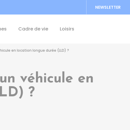
NEWSLETTER
Accéder au formu
hes
Cadre de vie
Loisirs
icule en location longue durée (LLD) ?
un véhicule en
LLD) ?