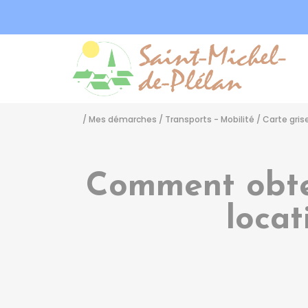
Sa
/
Mes démarches
/
Transports - Mobilité
/
Carte gris
Comment obten
locat