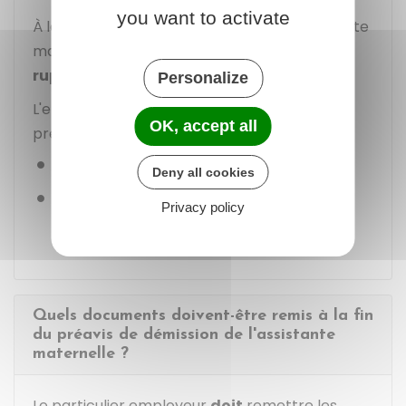
you want to activate
À la fin de son préavis de démission, l'assistante
maternelle ne perçoit
pas d'indemnité de
rupture
.
Personalize
L'employeur doit lui verser au terme de son
OK, accept all
préavis les sommes suivantes :
Salaire jusqu'au dernier jour travaillé
Deny all cookies
Indemnité compensatrice de congés
Privacy policy
payés
.
Quels documents doivent-être remis à la fin
du préavis de démission de l'assistante
maternelle ?
Le particulier employeur
doit
remettre les