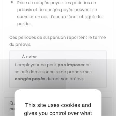
Prise de congés payés. Les périodes de
préavis et de congés payés peuvent se
cumuler en cas d'accord écrit et signé des
parties.
Ces périodes de suspension reportent le terme
du préavis.
À noter
L'employeur ne peut
pas imposer
au
salarié démissionnaire de prendre ses
congés payés
durant son préavis.
Quelles sommes sont dues à l'assistante
This site uses cookies and
maternelle en cas de démission ?
gives you control over what