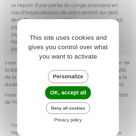
Le report d'une partie du congé postnatal en
cas d'hospitalisation de votre enfant au-delà
de la
6e
semaine
suivant sa naissance ne peut
pas vous être refusé. Vous touchez les
indemnités journalières
, dans les conditions
This site uses cookies and
habituelles, à la reprise de votre congé
gives you control over what
postnatal et durant toute sa durée.
you want to activate
Vous devez également prévenir votre employeur de
la date d'interruption de votre congé de maternité,
Personalize
de la date de votre retour dans l'entreprise et de la
durée du congé postnatal faisant l'objet du report.
OK, accept all
Vous devez lui transmettre une attestation justifiant
de l'hospitalisation de votre enfant.
Deny all cookies
À savoir
Privacy policy
Votre employeur ne peut pas vous refuser le
report d'une partie du congé postnatal en cas