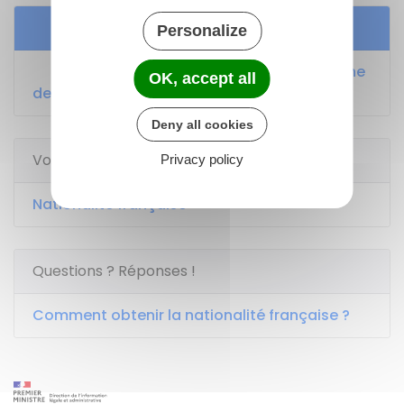
Services en ligne et formulaires
Personalize
Acheter en ligne un timbre fiscal pour une
OK, accept all
demande de nationalité française
Deny all cookies
Voir aussi
Privacy policy
Nationalité française
Questions ? Réponses !
Comment obtenir la nationalité française ?