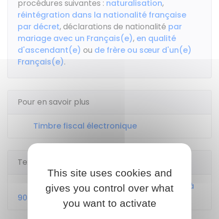
procédures suivantes :
naturalisation
,
réintégration dans la nationalité française
par décret
, déclarations de nationalité
par
mariage avec un Français(e)
,
en qualité
d'ascendant(e)
ou
de frère ou sœur d'un(e)
Français(e)
.
Pour en savoir plus
Timbre fiscal électronique
Textes de référence
This site uses cookies and
Code général des impôts : articles 899 à
gives you control over what
900 B
you want to activate