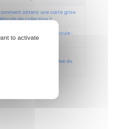
omment obtenir une carte grise
éhicule de collection ?
ontrôle technique du véhicule :
ant to activate
bligatoire ou dispense ?
omment faire le contrôle
echnique sans la carte grise du
éhicule ?