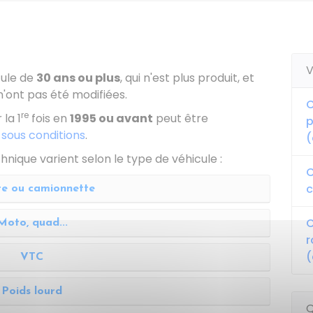
V
cule de
30 ans ou plus
, qui n'est plus produit, et
n'ont pas été modifiées.
C
re
 la 1
fois en
1995 ou avant
peut être
p
 sous conditions
.
(
nique varient selon le type de véhicule :
C
c
re ou camionnette
C
Moto, quad...
r
(
VTC
Poids lourd
Q