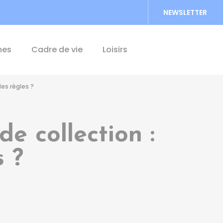
NEWSLETTER
Accéder au formu
hes
Cadre de vie
Loisirs
les règles ?
e collection :
s ?