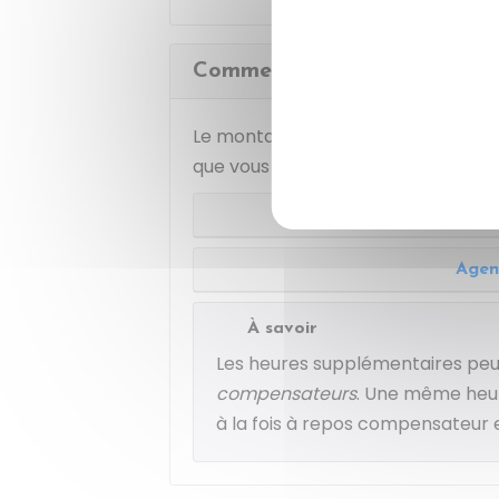
Comment les heures supplémen
Le montant des indemnités horaire
que vous travaillez à temps plein o
Age
Agen
À savoir
Les heures supplémentaires pe
compensateurs
. Une même heur
à la fois à repos compensateur 