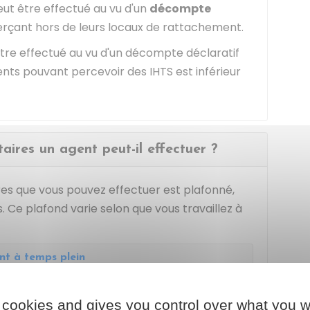
eut être effectué au vu d'un
décompte
erçant hors de leurs locaux de rattachement.
tre effectué au vu d'un décompte déclaratif
gents pouvant percevoir des IHTS est inférieur
ires un agent peut-il effectuer ?
s que vous pouvez effectuer est plafonné,
 Ce plafond varie selon que vous travaillez à
nt à temps plein
t à temps partiel
 cookies and gives you control over what you w