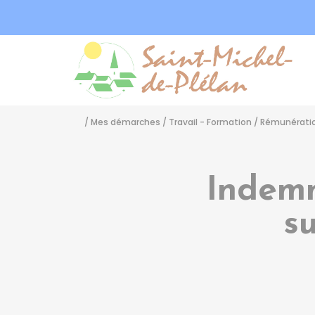
Sa
/
Mes démarches
/
Travail - Formation
/
Rémunératio
Indemn
s