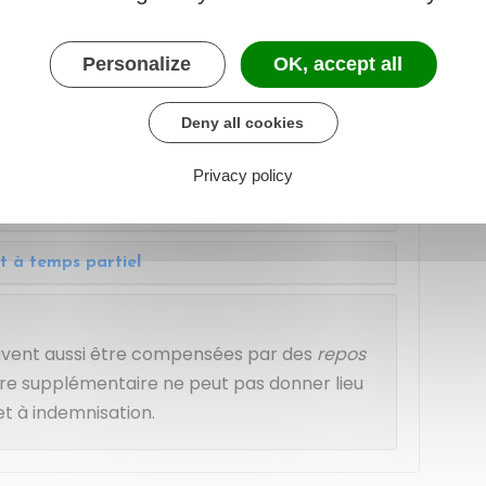
Personalize
OK, accept all
taires sont-elles indemnisées ?
Deny all cookies
s pour travaux supplémentaires varie selon
u à temps partiel :
Privacy policy
nt à temps plein
t à temps partiel
uvent aussi être compensées par des
repos
e supplémentaire ne peut pas donner lieu
et à indemnisation.