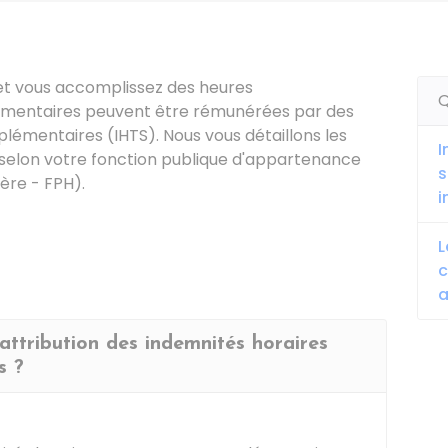
et vous accomplissez des heures
Q
émentaires peuvent être rémunérées par des
lémentaires (IHTS). Nous vous détaillons les
I
selon votre fonction publique d'appartenance
s
ière - FPH).
i
L
c
a
'attribution des indemnités horaires
s ?