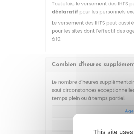
Toutefois, le versement des IHTS p
déclaratif
pour les personnels ex
Le versement des IHTS peut aussi ê
pour les sites dont l'effectif des a
à 10.
Combien d'heures supplémenta
Le nombre d'heures supplémentaire
sauf circonstances exceptionnelles.
temps plein ou à temps partiel.
Age
Agen
This site uses