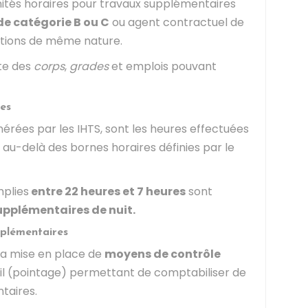
ités horaires pour travaux supplémentaires
de catégorie B ou C
ou agent contractuel de
tions de même nature.
ste des
corps
,
grades
et emplois pouvant
res
rées par les IHTS, sont les heures effectuées
au-delà des bornes horaires définies par le
plies
entre 22 heures et 7 heures
sont
upplémentaires de nuit.
plémentaires
la mise en place de
moyens de contrôle
il (pointage) permettant de comptabiliser de
taires.