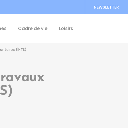
NEWSLETTER
Accéder au formu
hes
Cadre de vie
Loisirs
entaires (IHTS)
travaux
S)