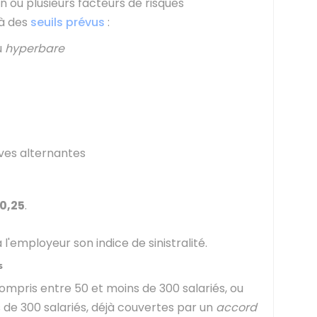
un ou plusieurs facteurs de risques
là des
seuils prévus
:
u
hyperbare
ives alternantes
0,25
.
'employeur son indice de sinistralité.
s
 compris entre 50 et moins de 300 salariés, ou
de 300 salariés, déjà couvertes par un
accord