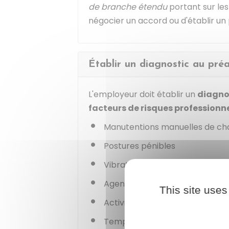
de branche étendu
portant sur les
négocier un accord ou d'établir un 
Établir un diagnostic au préa
L'employeur doit établir un
diagno
facteurs de risques professionn
Manutentions manuelles de ch
Postures pénibles
Vibrations mécaniques
Agents chimiques dangereux
This site uses
Activités exercées en milieu
hy
Températures extrêmes