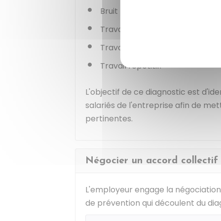
Bruit
Travail de nuit
Travail en équipes successives
Travail répétitif.
L'objectif de ce diagnostic est d'ide
salariés de l'entreprise afin de m
pertinentes.
Négocier un accord collectif
L'employeur engage la négociation
de prévention qui découlent du dia