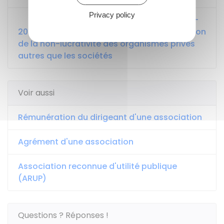
Privacy policy
Bofip-Impôts n°BOI-IS-CHAMP 10-50-10-
20 relatif aux critères généraux d'appréciation
de la non-lucrativité des organismes privés
autres que les sociétés
Voir aussi
Rémunération du dirigeant d'une association
Agrément d'une association
Association reconnue d'utilité publique
(ARUP)
Questions ? Réponses !