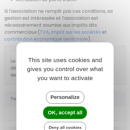
Si l'association ne remplit pas ces conditions, sa
gestion est intéressée et l'association est
nécessairement soumise aux impôts dits
commerciaux
(
TVA
,
impôt sur les sociétés
et
contribution économique territoriale
).
À noter
This site uses cookies and
Le fait qu'une association ait une gestion
désintéressée ne l'empêche pas d'employer
gives you control over what
des salariés.
you want to activate
Personalize
Textes de référence
Code général des impôts : article 207
OK, accept all
Code général des impôts : article 261
Deny all cookies