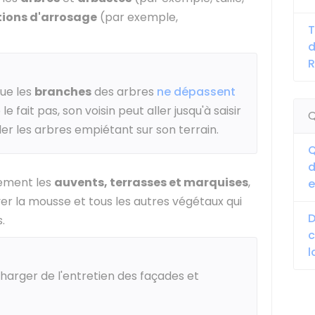
tions d'arrosage
(par exemple,
T
d
que les
branches
des arbres
ne dépassent
e le fait pas, son voisin peut aller jusqu'à saisir
Q
ler les arbres empiétant sur son terrain.
Q
d
ement les
auvents, terrasses et marquises
,
e
r la mousse et tous les autres végétaux qui
D
.
c
l
 charger de l'entretien des façades et