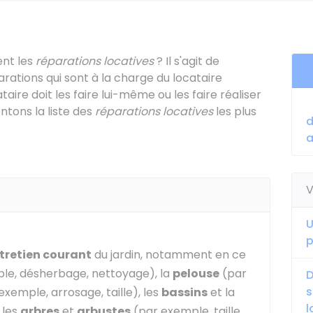
ent les
réparations locatives
? Il s'agit de
arations qui sont à la charge du locataire
taire doit les faire lui-même ou les faire réaliser
ntons la liste des
réparations locatives
les plus
d
a
V
U
p
ntretien courant
du jardin, notamment en ce
le, désherbage, nettoyage), la
pelouse
(par
D
s
exemple, arrosage, taille), les
bassins
et la
 les
arbres
et
arbustes
(par exemple, taille,