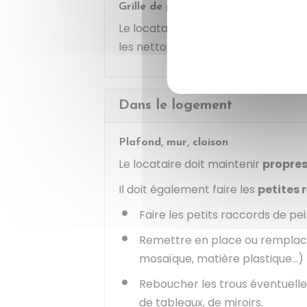
Grille de portail
Le locataire doit
entretenir
les gri
les nettoyer, de les graisser et d'
Dans le logement
Plafond, mur, cloison
Le locataire doit maintenir
propre
Il doit également faire les
petites 
Faire les petits raccords de pei
Remettre en place ou remplac
mosaïque, matière plastique...)
Reboucher les trous éventuelle
de tableaux, de miroirs.