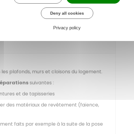
lles de portail, ce qui implique notamment de
Deny all cookies
en remplacer les boulons et verrou.
Privacy policy
s
les plafonds, murs et cloisons du logement.
réparations
suivantes :
ntures et de tapisseries
er des matériaux de revêtement (faïence,
ment faits par exemple à la suite de la pose