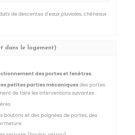
duits de descentes d'eaux pluviales, chéneaux
et dans le logement)
ctionnement des portes et fenêtres
.
 les petites parties mécaniques
des portes
ent de faire les interventions suivantes :
ières
es boutons et des poignées de portes, des
fermeture
es serrures (boulon, verrou)