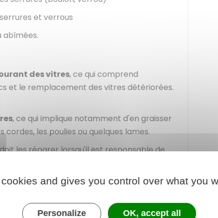
 serrures et verrous
u abîmées.
courant des vitres
, ce qui comprend
s et le remplacement des vitres détériorées.
ores
, ce qui implique notamment d'en graisser
 cordes, les poulies ou quelques lames.
doit les réparer lorsqu'il est responsable de
cas, c'est au propriétaire de le faire.
 cookies and gives you control over what you w
de sécurité, le locataire doit notamment les
ces et faire refaire une clé perdue ou abîmée.
Personalize
OK, accept all