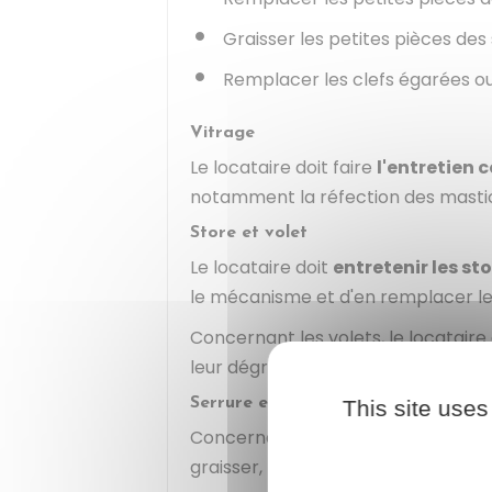
Graisser les petites pièces des
Remplacer les clefs égarées o
Vitrage
Le locataire doit faire
l'entretien 
notamment la réfection des mastic
Store et volet
Le locataire doit
entretenir les st
le mécanisme et d'en remplacer les
Concernant les volets, le locataire 
leur dégradation. Si tel n'est pas le 
Serrure et verrou de sécurité
This site uses
Concernant la serrure et le verrou 
graisser, remplacer les petites piè