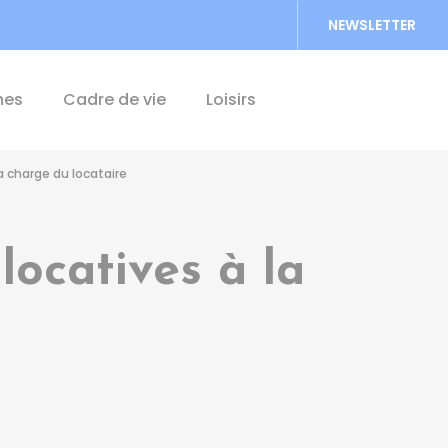
NEWSLETTER
Accéder au formu
hes
Cadre de vie
Loisirs
a charge du locataire
locatives à la