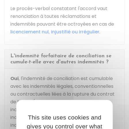
Le procès-verbal constatant l'accord vaut
renonciation à toutes réclamations et
indemnités pouvant être octroyées en cas de
licenciement nul, injustifié ou irrégulier
.
L'indemnité forfaitaire de conciliation se
cumule-t-elle avec d'autres indemnités ?
Oui
, l'indemnité de conciliation est cumulable
avec les indemnités légales, conventionnelles
ou contractuelles liées à la rupture du contrat
de travail (indemnité de licenciement,
indemnité compensatrice de congés payés,
indemnité compensatrice de préavis,
This site uses cookies and
indemnité de non-concurrence...).
gives you control over what