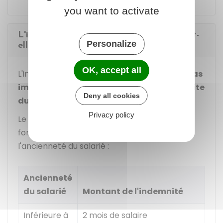
you want to activate
L'indemnité forfaitaire de conciliation est-
Personalize
elle imposable ?
OK, accept all
L'indemnité forfaitaire de conciliation
n'est pas
imposable
lorsqu'elle est versée dans la
limite
Deny all cookies
du barème réglementaire
.
Privacy policy
Le montant de l'indemnité est déterminé en
fonction d'un barème qui tient compte de
l'ancienneté du salarié :
Ancienneté
du salarié
Montant de l'indemnité
Inférieure à
2 mois de salaire