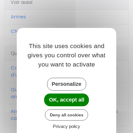
Voir aussi
Armes
Chasse
This site uses cookies and
Questions ? Réponses !
gives you control over what
you want to activate
Comment faire si l'on trouve ou si l'on hérite
d'une arme ?
Personalize
Que faire en cas de vol ou de perte d'une
arme ?
OK, accept all
Armes : à quoi correspondent les différentes
Deny all cookies
catégories ?
Privacy policy