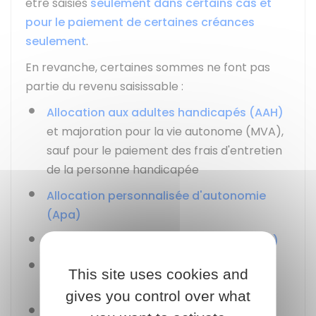
être saisies
seulement dans certains cas et
pour le paiement de certaines créances
seulement
.
En revanche, certaines sommes ne font pas
partie du revenu saisissable :
Allocation aux adultes handicapés (AAH)
et majoration pour la vie autonome (MVA),
sauf pour le paiement des frais d'entretien
de la personne handicapée
Allocation personnalisée d'autonomie
(Apa)
Allocation de solidarité spécifique (ASS)
Indemnités en capital ou rentes pour
This site uses cookies and
accident de travail
gives you control over what
Indemnités de départ consécutif à la