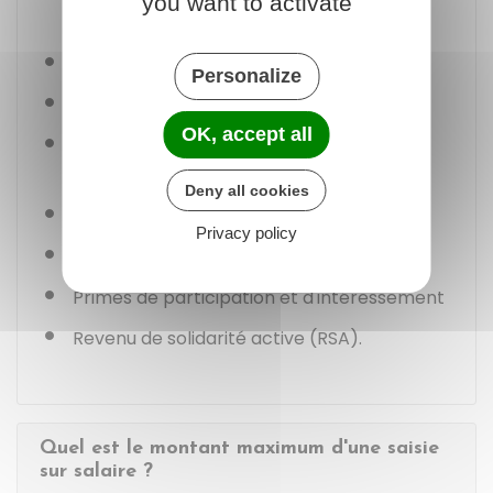
you want to activate
situation économique de l'entreprise
Indemnités de licenciement
Personalize
Indemnités de mise à la retraite
OK, accept all
Indemnités représentatives de frais
professionnels
Deny all cookies
Indemnités de rupture conventionnelle
Privacy policy
Prime d'activité
Primes de participation et d'intéressement
Revenu de solidarité active (RSA).
Quel est le montant maximum d'une saisie
sur salaire ?