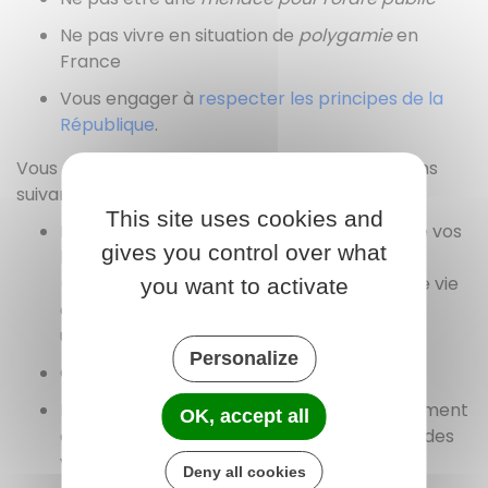
Ne pas vivre en situation de
polygamie
en
France
Vous engager à
respecter les principes de la
République
.
Vous devrez justifier de l'ensemble des conditions
suivantes :
This site uses cookies and
Réalité, ancienneté, intensité et stabilité de vos
gives you control over what
liens personnels et familiaux en France
(ancienneté de votre présence et de votre vie
you want to activate
de couple en France, enfants nés de cette
union, etc.)
Personalize
Conditions d'existence en France
Insertion dans la société française (notamment
OK, accept all
en tenant compte de votre connaissance des
valeurs de la République).
Deny all cookies