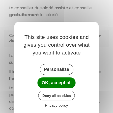
Le conseiller du salarié assiste et conseille
gratuitement
le salarié.
Comment se faire assister par le conseiller
This site uses cookies and
du salarié ?
gives you control over what
you want to activate
Le salarié contacte le conseiller
de son choix
sur la liste arrêtée par le préfet.
Personalize
Il lui communique la
date, l'heure et le lieu de
l'entretien.
OK, accept all
Le conseiller choisi informe le salarié de sa
participation à l'entretien. En cas
Deny all cookies
d'indisponibilité, le salarié peut choisir un autre
Privacy policy
conseiller.