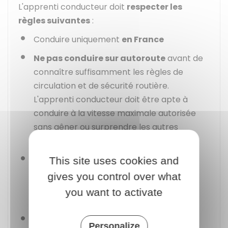
L'apprenti conducteur doit
respecter les
règles suivantes
:
Conduire uniquement
en France
Ne pas conduire sur autoroute
avant de
connaître suffisamment les règles de
circulation et de sécurité routière.
L'apprenti conducteur doit être apte à
conduire à la vitesse maximale autorisée
sans gêner ou surprendre les autres
usagers.
Ne pas conduire dans les zones
This site uses cookies and
interdites à l'apprentissage de la
gives you control over what
conduite
. Se Renseigner auprès de la
you want to activate
mairie pour les connaître.
Avoir à bord du véhicule le
livret
Personalize