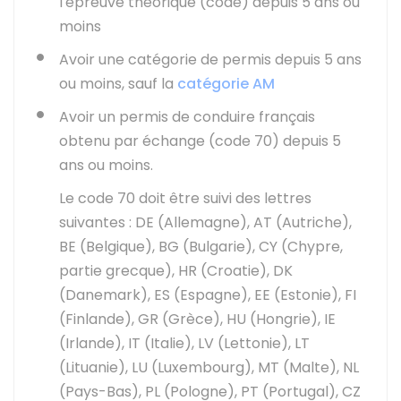
l'épreuve théorique (code) depuis 5 ans ou
moins
Avoir une catégorie de permis depuis 5 ans
ou moins, sauf la
catégorie AM
Avoir un permis de conduire français
obtenu par échange (code 70) depuis 5
ans ou moins.
Le code 70 doit être suivi des lettres
suivantes : DE (Allemagne), AT (Autriche),
BE (Belgique), BG (Bulgarie), CY (Chypre,
partie grecque), HR (Croatie), DK
(Danemark), ES (Espagne), EE (Estonie), FI
(Finlande), GR (Grèce), HU (Hongrie), IE
(Irlande), IT (Italie), LV (Lettonie), LT
(Lituanie), LU (Luxembourg), MT (Malte), NL
(Pays-Bas), PL (Pologne), PT (Portugal), CZ