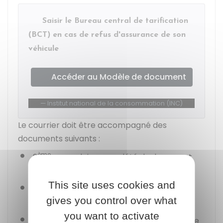
Saisir le Bureau central de tarification
(BCT) en cas de refus d'assurance de son
véhicule
Accéder au Modèle de document
Institut national de la consommation (INC)
Le courrier doit être accompagné des
documents suivants :
ème
2
exemplaire complété du document
proposition d'assurance
This site uses cookies and
Accusé de réception par l'assurance du
gives you control over what
courrier que vous lui avez envoyé
you want to activate
Devis fourni par la compagnie d'assurance