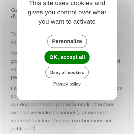
This site uses cookies and
Qui doit souscrire l'assurance en cas
gives you control over what
d'usage professionnel ?
you want to activate
Tout dépend de l'organisation choisie entre
Personalize
vous et votre employeur.
Vous pouvez souscrire vous-même une
OK, accept all
garantie " usage professionnel ", notamment si
vous utilisez régulièrement votre véhicule
Deny all cookies
personnel pour votre activité.
Privacy policy
L'employeur peut aussi souscrire une assurance
spécifique ou prendre en charge les frais liés
aux déplacements professionnels effectués
avec un véhicule personnel (par exemple,
indemnités kilométriques, remboursées sur
justificatif).