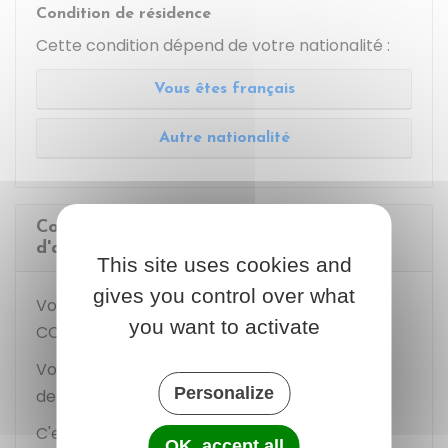
Condition de résidence
Cette condition dépend de votre nationalité :
Vous êtes français
Autre nationalité
Comment demander l'allocation simple
d'aide sociale aux personnes âgées ?
This site uses cookies and
gives you control over what
Vous devez faire votre demande auprès du
you want to activate
CCAS
de la mairie.
Vous devrez ensuite remplir un dossier de
Personalize
demande.
C'est le préfet de département qui décide de
OK, accept all