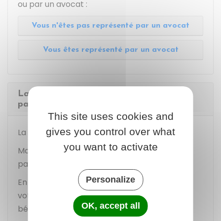
ou par un avocat :
Vous n'êtes pas représenté par un avocat
Vous êtes représenté par un avocat
La procédure de référé-liberté est-elle
payante ?
This site uses cookies and
gives you control over what
La procédure est
gratuite
.
you want to activate
Mais si vous prenez un avocat, vous devez
payer ses honoraires.
Personalize
En fonction de vos revenus et de la valeur de
votre patrimoine, vous pouvez peut-être
OK, accept all
bénéficier de
l'aide juridictionnelle
.