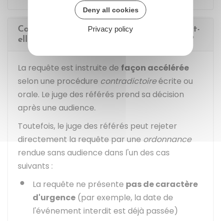
Deny all cookies
Privacy policy
Comment la demande de référé-liberté est-
elle traitée par le tribunal administratif ?
La requête est instruite de
façon accélérée
selon une procédure
contradictoire
écrite ou
orale. Le juge des référés prend sa décision
après une audience.
Toutefois, le juge des référés peut rejeter
directement la requête par une
ordonnance
rendue sans audience dans l'un des cas
suivants :
La requête ne présente
pas de caractère
d'urgence
(par exemple, la date de
l'événement interdit est déjà passée)