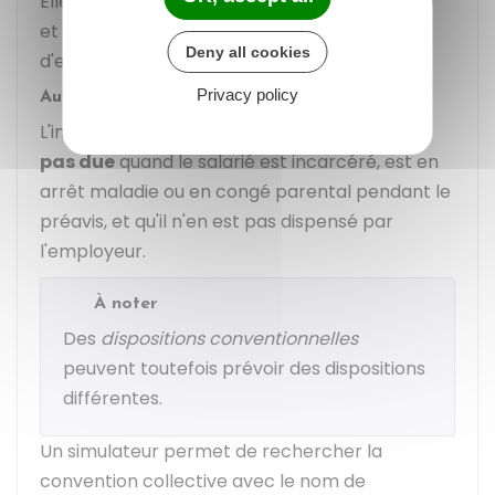
Elle est due quelque soit le motif de la rupture
et même si le salarié était dans l'impossibilité
Deny all cookies
d'effectuer son préavis.
Privacy policy
Autres cas
L'indemnité compensatrice de préavis
n'est
pas due
quand le salarié est incarcéré, est en
arrêt maladie ou en congé parental pendant le
préavis, et qu'il n'en est pas dispensé par
l'employeur.
À noter
Des
dispositions conventionnelles
peuvent toutefois prévoir des dispositions
différentes.
Un simulateur permet de rechercher la
convention collective avec le nom de