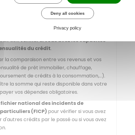
qui octroie un crédit gratuit à la
Deny all cookies
cter ?
Privacy policy
édit doit
vérifier si vous avez les capacités
ensualités du crédit
.
par la comparaison entre vos revenus et vos
nsualité de prêt immobilier, chauffage,
boursement de crédits à la consommation,...).
tre la somme qui reste disponible dans votre
 payer vos dépendes obligatoires.
e
fichier national des incidents de
articuliers (FICP)
pour vérifier si vous avez
r d'autres crédits par le passé ou si vous avez
on.