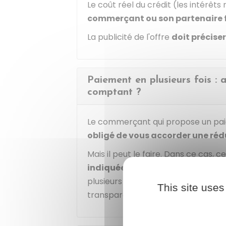
Le coût réel du crédit (les intérêt
commerçant ou son partenaire 
La publicité de l'offre
doit précise
Paiement en plusieurs fois : 
comptant ?
Le commerçant qui propose un paie
obligé de vous accorder une ré
Mais il peut le faire. Dans ce cas, 
indiquée
sur les supports publicit
plusieurs fois sans frais, pour que 
This site uses
transparence.