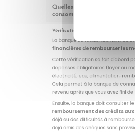
Quelles procédures la banque 
consommation doit-elle respe
Vérification de votre solvabilité
La banque ou l'établissement de cr
financières de rembourser les m
Cette vérification se fait d'abord 
dépenses obligatoires (loyer ou me
électricité, eau, alimentation, rem
Cela permet à la banque de connaî
revenu après que vous avez fini de
Ensuite, la banque doit consulter l
remboursement des crédits aux p
déjà eu des difficultés à rembourse
déjà émis des chèques sans provisi