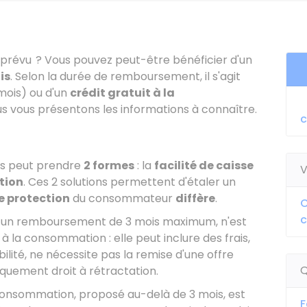
mprévu ? Vous pouvez peut-être bénéficier d'un
is
. Selon la durée de remboursement, il s'agit
mois) ou d'un
crédit gratuit à la
us vous présentons les informations à connaître.
ais peut prendre
2 formes
: la
facilité de caisse
V
tion
. Ces 2 solutions permettent d'étaler un
e protection
du consommateur
diffère
.
C
c
pour un remboursement de 3 mois maximum, n'est
à la consommation : elle peut inclure des frais,
lité, ne nécessite pas la remise d'une offre
Q
quement droit à rétractation.
la consommation, proposé au-delà de 3 mois, est
F