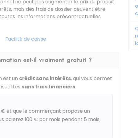
ionnel ne peut pas augmenter le prix du produit
o
êts, mais des frais de dossier peuvent être
r toutes les informations précontractuelles
Q
r
Facilité de caisse
l
mation est-il vraiment gratuit ?
n est un
crédit sans intérêts
, qui vous permet
nsualités
sans frais financiers
.
 €
et que le commerçant propose un
ous paierez
100 €
par mois pendant 5 mois,