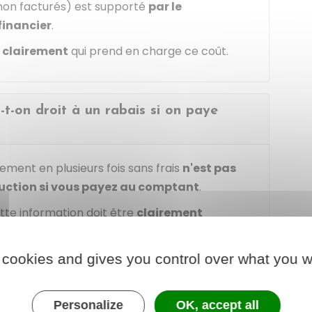
s non facturés) est supporté
par le
financier
.
r clairement
qui prend en charge ce coût.
a-t-on droit à un rabais si on paye
ment en plusieurs fois sans frais
n'est pas
duction si vous payez au comptant
.
cette information doit être
clairement
aires qui présentent l'offre de paiement en
vous puissiez comparer les 2 options en toute
 cookies and gives you control over what you w
Personalize
OK, accept all