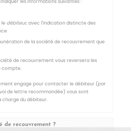
diquer les informations suivantes :
 le
débiteur
, avec l'indication distincte des
nce
émunération de la société de recouvrement que
société de recouvrement vous reversera les
e compte.
rement engage pour contacter le débiteur (par
envoi de lettre recommandée) vous sont
la charge du débiteur.
té de recouvrement ?