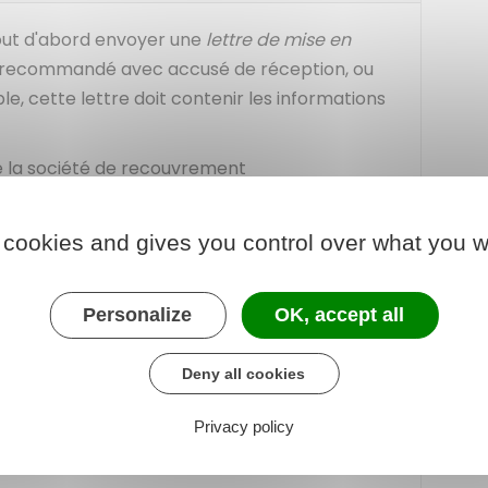
out d'abord envoyer une
lettre de mise en
r recommandé avec accusé de réception, ou
le, cette lettre doit contenir les informations
e la société de recouvrement
recouvrement exerce une activité de
 cookies and gives you control over what you w
cial
Personalize
OK, accept all
 dues (montant principal, intérêts éventuels
Deny all cookies
due et les exigences de paiement de cette
Privacy policy
cle L111-8 du code des procédures civiles