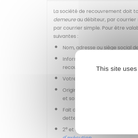
La société de recouvrement doit t
demeure
au débiteur, par courrie
par courrier simple. Pour être valab
suivantes :
Nom, adresse ou siège social d
Information que la société de 
recouvrement amiable
This site uses
Votre nom, adresse ou siège so
Origine et montant des sommes
et sommes accessoires)
Fait d'avoir à payer la somme 
dette (délais, lieu ...),
e
e
2
et 3
paragraphes de
l'arti
d'exécution
.