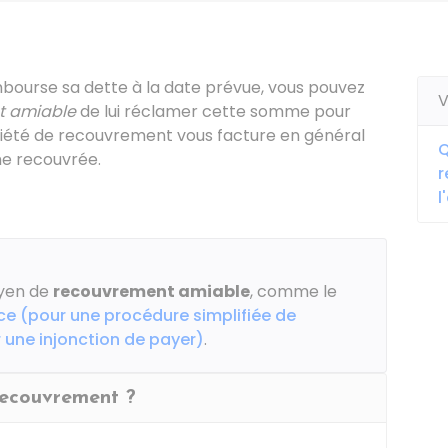
ourse sa dette à la date prévue, vous pouvez
V
t amiable
de lui réclamer cette somme pour
ciété de recouvrement vous facture en général
Q
e recouvrée.
r
l
oyen de
recouvrement amiable
, comme le
ce (pour une procédure simplifiée de
 une injonction de payer)
.
recouvrement ?