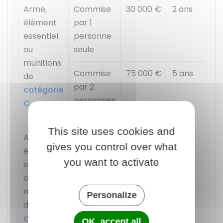
Arme,
Commise
30 000 €
2 ans
élément
par 1
essentiel
personne
ou
seule
munitions
Commise
75 000 €
5 ans
de
par 2
catégorie
personnes
C
ou plus
This site uses cookies and
Arme,
Commise
15 000 €
1 an
gives you control over what
élément
par 1
you want to activate
essentiel
personne
ou
seule
munitions
Personalize
Commise
30 000 €
2 ans
de
par 2
catégorie
OK, accept all