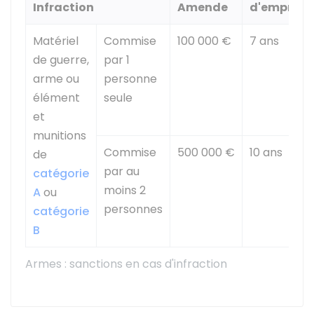
Infraction
Amende
d'empris
Matériel
Commise
100 000 €
7 ans
de guerre,
par 1
arme ou
personne
élément
seule
et
munitions
Commise
500 000 €
10 ans
de
par au
catégorie
moins 2
A
ou
personnes
catégorie
B
Armes : sanctions en cas d'infraction