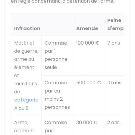
en règle concernant la détention de l'arme.
Peine
Infraction
Amende
d'empris
Matériel
Commise
100 000 €
7 ans
de guerre,
par 1
arme ou
personne
élément
seule
et
Commise
500 000 €
10 ans
munitions
par au
de
moins 2
catégorie
personnes
A
ou
B
Arme,
Commise
30 000 €
2 ans
élément
par 1