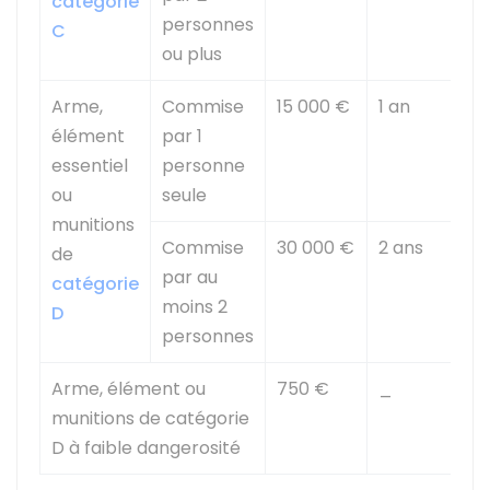
catégorie
personnes
C
ou plus
Arme,
Commise
15 000 €
1 an
élément
par 1
essentiel
personne
ou
seule
munitions
Commise
30 000 €
2 ans
de
par au
catégorie
moins 2
D
personnes
Arme, élément ou
750 €
_
munitions de catégorie
D à faible dangerosité