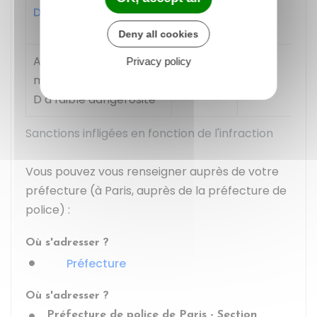
personnes
D
ou plus
Deny all cookies
Arme, élément ou
750 €
_
Privacy policy
munitions de catégorie
D à faible dangerosité
Sanctions infligées en fonction de l'infraction
Vous pouvez vous renseigner auprès de votre
préfecture (à Paris, auprès de la préfecture de
police) :
Où s'adresser ?
Préfecture
Où s'adresser ?
Préfecture de police de Paris - Section