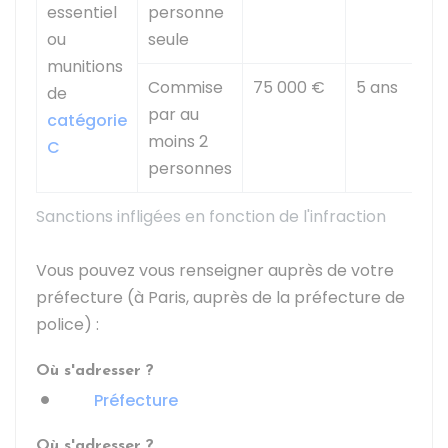
essentiel
personne
ou
seule
munitions
Commise
75 000 €
5 ans
de
par au
catégorie
moins 2
C
personnes
Sanctions infligées en fonction de l'infraction
Vous pouvez vous renseigner auprès de votre
préfecture (à Paris, auprès de la préfecture de
police) :
Où s'adresser ?
Préfecture
Où s'adresser ?