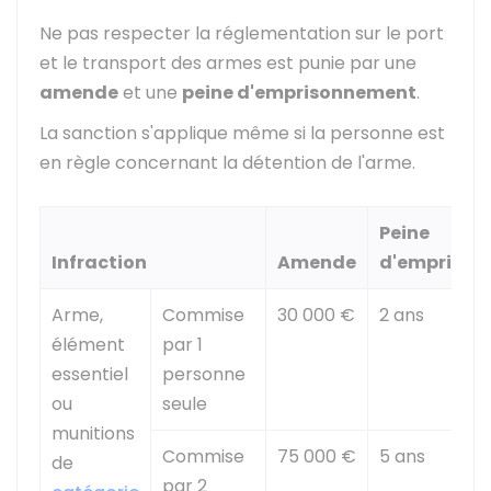
Ne pas respecter la réglementation sur le port
et le transport des armes est punie par une
amende
et une
peine d'emprisonnement
.
La sanction s'applique même si la personne est
en règle concernant la détention de l'arme.
Peine
Infraction
Amende
d'empriso
Arme,
Commise
30 000 €
2 ans
élément
par 1
essentiel
personne
ou
seule
munitions
Commise
75 000 €
5 ans
de
par 2