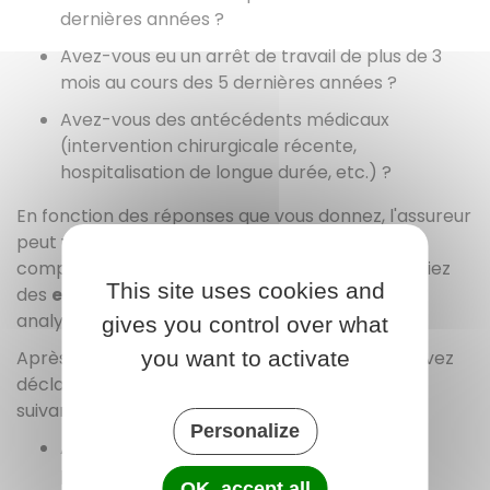
dernières années ?
Avez-vous eu un arrêt de travail de plus de 3
mois au cours des 5 dernières années ?
Avez-vous des antécédents médicaux
(intervention chirurgicale récente,
hospitalisation de longue durée, etc.) ?
En fonction des réponses que vous donnez, l'assureur
peut vous demander des renseignements
complémentaires et il peut exiger que vous fassiez
This site uses cookies and
des
examens médicaux
(analyses biologiques,
analyses d'urine, examens cardiologiques etc.).
gives you control over what
Après examen des risques médicaux que vous avez
you want to activate
déclarés, l'assureur peut prendre les décisions
suivantes :
Personalize
Accepter de vous assurer sans condition
particulière
OK, accept all