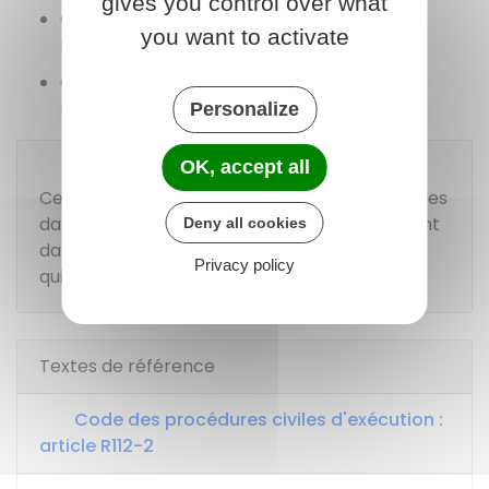
gives you control over what
Objets indispensables à une personne
you want to activate
handicapée
Objets destinés aux soins d'une personne
malade.
Personalize
OK, accept all
À savoir
Cependant, ces biens peuvent être saisissables
dans certains cas, notamment s'ils se trouvent
Deny all cookies
dans un lieu différent de celui où, la personne
Privacy policy
qui est saisie, vit ou travaille habituellement.
Textes de référence
Code des procédures civiles d'exécution :
article R112-2