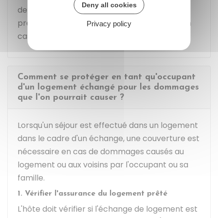
Deny all cookies
de définir par écrit laquelle des 2 parties
prendra en charge la
franchise
éventuelle en
Privacy policy
cas de sinistre.
Comment se protéger en tant qu'occupant
d'un logement échangé pour les dommages
que l'on pourrait causer ?
Lorsqu'un séjour est effectué dans un logement
dans le cadre d'un échange, une couverture est
nécessaire en cas de dommages causés au
logement ou aux voisins par l'occupant ou sa
famille.
1. Vérifier l'assurance du logement prêté
L'hôte doit vérifier si l'échange de logement est