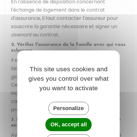
En l'absence de disposition concernant
l'échange de logement dans le contrat
d'assurance, il faut contacter l'assureur pour
souscrire la garantie nécessaire et signer un
avenant
au contrat.
2. Vérifier l'assurance de la famille avec qui vous
échanger
Il est important de vérifier si la famille avec
laquelle l'échange est effectué possède une
This site uses cookies and
garantie responsabilité civile villégiature
.
gives you control over what
Cette garantie couvre les dégâts des eaux,
you want to activate
incendies ou explosions que la famille pourrait
causer pendant son séjour dans le logement
Personalize
prêté.
3. Déterminer qui prend en charge la franchise
OK, accept all
en cas de sinistre
Avant de procéder à l'échange, il est conseillé