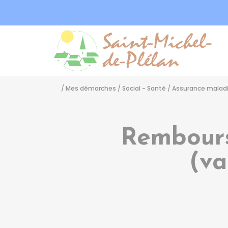
Sa
/
Mes démarches
/
Social - Santé
/
Assurance maladie
Rembours
(va