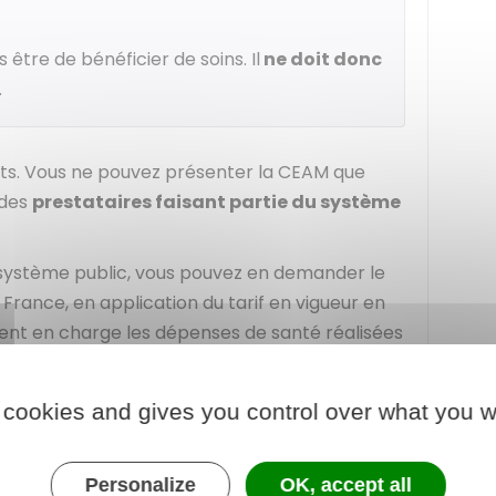
 être de bénéficier de soins. Il
ne doit donc
.
rts. Vous ne pouvez présenter la CEAM que
 des
prestataires faisant partie du système
u système public, vous pouvez en demander le
rance, en application du tarif en vigueur en
ent en charge les dépenses de santé réalisées
n charge des frais liés à un traitement médical
 cookies and gives you control over what you w
'un des
pays de l'Espace économique
Personalize
OK, accept all