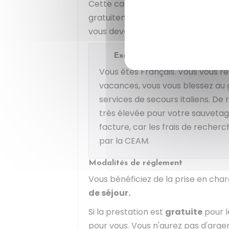
Cette carte
n'est pas une assur
gratuitement en cas de maladie gra
vous devez souscrire une
assuranc
Exemple
Vous êtes Français. Vous vous ren
vacances, vous vous blessez au 
services de secours italiens. De
très élevée pour votre sauvetage
facture, car les frais de recher
par la CEAM.
Modalités de réglement
Vous bénéficiez de la prise en char
de séjour.
Si la prestation est
gratuite
pour l
pour vous. Vous n'aurez pas d'arg