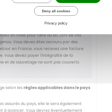
ance voyage
. Si vous souhaitez être rapatrié
ve ou d'accident dans un autre pays de l'UE,
Deny all cookies
e séparée
.
Privacy policy
dez en Italie pour faire du ski. Lors de vos
genou. Vous devez êtes secouru par des
 retour en France, vous recevez une facture
. Vous devez payer l'intégralité de la
che et de sauvetage ne sont pas couverts
ge selon les
règles applicables dans le pays
es assurés du pays, elle le sera également
ent à avancer. Vous devrez éventuellement