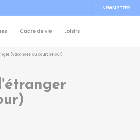
NEWSLETTER
Accéder au formu
hes
Cadre de vie
Loisirs
nger (vacances ou court séjour)
'étranger
our)