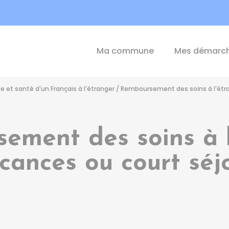
int-Michel-de-Plélan
Ma commune
Mes démarc
 et santé d'un Français à l'étranger
/
Remboursement des soins à l'étra
ement des soins à l
cances ou court séj