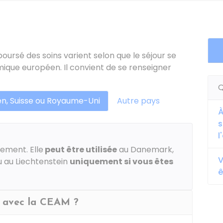
oursé des soins varient selon que le séjour se
que européen. Il convient de se renseigner
Q
n, Suisse ou Royaume-Uni
Autre pays
À
s
l
iement. Elle
peut être utilisée
au Danemark,
V
u au Liechtenstein
uniquement
si vous êtes
ê
ge avec la CEAM ?