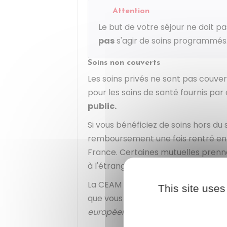
Attention
Le but de votre séjour ne doit pas
pas
s'agir de soins programmés
Soins non couverts
Les soins privés ne sont pas couve
pour les soins de santé fournis par
public.
Si vous bénéficiez de soins hors d
remboursement une fois rentré en F
France. Certaines mutuelles prenn
à l'étranger.
La CEAM
ne permet pas
la prise e
This site uses
que vous auriez programmé dans l
européen (EEE)
ou en Suisse.