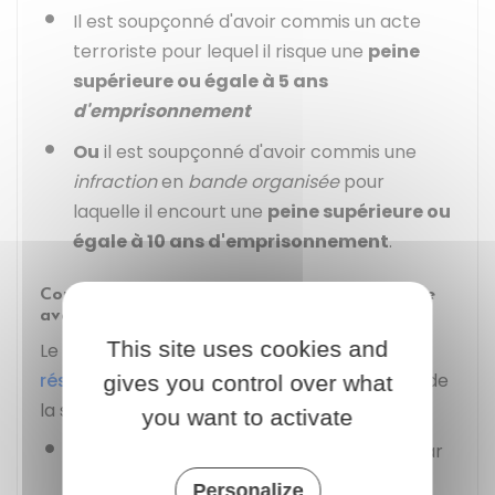
Il est soupçonné d'avoir commis un acte
terroriste pour lequel il risque une
peine
supérieure ou égale à 5 ans
d'emprisonnement
Ou
il est soupçonné d'avoir commis une
infraction
en
bande organisée
pour
laquelle il encourt une
peine supérieure ou
égale à 10 ans d'emprisonnement
.
Comment est décidée l'assignation à résidence
avec surveillance électronique d'un mineur ?
This site uses cookies and
Le mineur délinquant peut être
assigné à
résidence
par 4 juges différents en fonction de
gives you control over what
la situation :
you want to activate
Le
juge des enfants
, lorsqu'il a été saisi par
le
procureur de la République
après un
Personalize