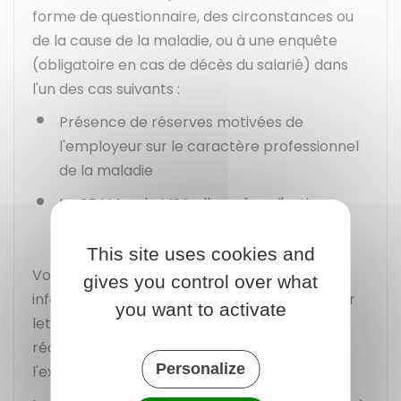
forme de questionnaire, des circonstances ou
de la cause de la maladie, ou à une enquête
(obligatoire en cas de décès du salarié) dans
l'un des cas suivants :
Présence de réserves motivées de
l'employeur sur le caractère professionnel
de la maladie
La CPAM ou la MSA elle-même l'estime
nécessaire.
This site uses cookies and
Votre organisme de sécurité sociale vous
gives you control over what
informe (et votre employeur également), par
you want to activate
lettre recommandée avec accusé de
réception, de cette démarche avant
Personalize
l'expiration du délai d'instruction.