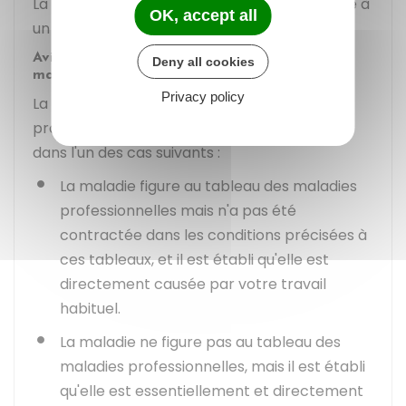
La CPAM ou la MSA peut aussi vous soumettre à
OK, accept all
un examen médical par un
médecin-conseil
.
Avis du comité régional de reconnaissance des
Deny all cookies
maladies professionnelles (CRRMP)
Privacy policy
La reconnaissance de la maladie
professionnelle est soumise à l'avis du CRRMP
dans l'un des cas suivants :
La maladie figure au tableau des maladies
professionnelles mais n'a pas été
contractée dans les conditions précisées à
ces tableaux, et il est établi qu'elle est
directement causée par votre travail
habituel.
La maladie ne figure pas au tableau des
maladies professionnelles, mais il est établi
qu'elle est essentiellement et directement