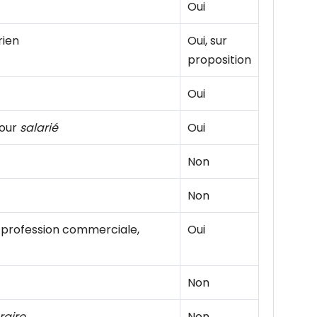
Oui
rien
Oui, sur
proposition
Oui
jour
salarié
Oui
Non
Non
 profession commerciale,
Oui
Non
raire
Non