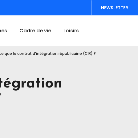
NEWSLETTER
Accéder au formu
hes
Cadre de vie
Loisirs
e que le contrat d'intégration républicaine (CIR) ?
ntégration
?