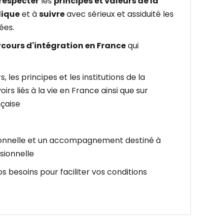
respecter
les
principes et valeurs de la
lique
et à
suivre
avec sérieux et assiduité les
ées.
cours d'intégration en France
qui
, les principes et les institutions de la
oirs liés à la vie en France ainsi que sur
nçaise
sionnelle et un accompagnement destiné à
ssionnelle
esoins pour faciliter vos conditions