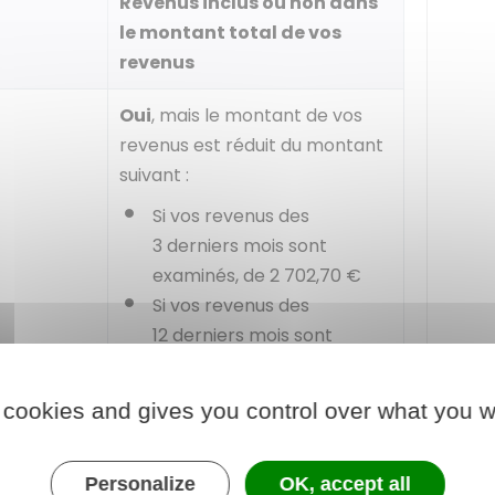
Revenus inclus ou non dans
le montant total de vos
revenus
Oui
, mais le montant de vos
revenus est réduit du montant
suivant :
Si vos revenus des
3 derniers mois sont
examinés, de
2 702,70 €
Si vos revenus des
12 derniers mois sont
examinés, de
10 810,80 €
 cookies and gives you control over what you w
Si vos revenus des 12 derniers
mois sont examinés, de
10 810,80 €
Personalize
OK, accept all