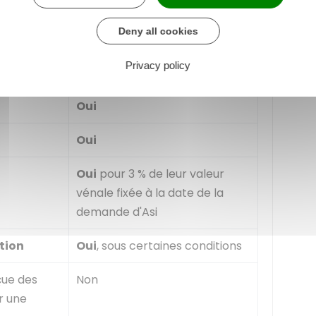
pés (AAH)
Oui
Deny all cookies
ontant est
Oui
Privacy policy
Oui
Oui
Oui
pour 3 % de leur valeur
vénale fixée à la date de la
demande d'Asi
tion
Oui
, sous certaines conditions
çue des
Non
r une