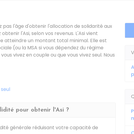
 pas l'âge d'obtenir l'allocation de solidarité aux
obtenir l'
Asi
, selon vos revenus. L'Asi vient
e atteindre un montant total minimal. Elle est
ciale (ou la
MSA
si vous dépendez du régime
V
e vous vivez en couple ou que vous vivez seul. Nous
A
p
 seul
Q
lidité pour obtenir l'Asi ?
P
m
idité générale réduisant votre capacité de
Q