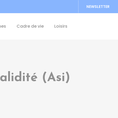
NEWSLETTER
Accéder au formu
hes
Cadre de vie
Loisirs
lidité (Asi)