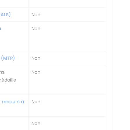
(ALS)
Non
u
Non
e (MTP)
Non
ns
Non
médaille
 recours à
Non
Non