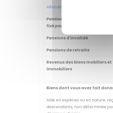
Allocation aux adultes handica
Pension alimentaire dont le m
fixé par une décision judiciaire
Pensions d'invalidé
Pensions de retraite
Revenus des biens mobiliers et
immobiliers
Biens dont vous avez fait dona
Aide en espèces ou en nature, re
descendants, non déterminée pa