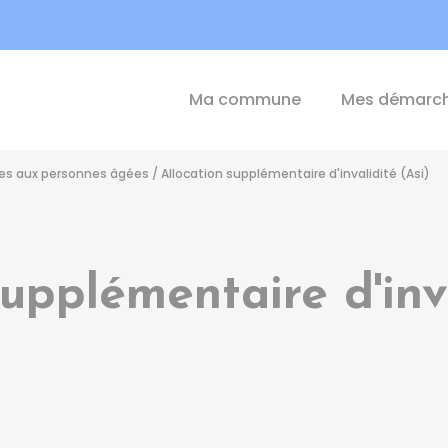
int-Michel-de-Plélan
Ma commune
Mes démarc
ides aux personnes âgées
/
Allocation supplémentaire d'invalidité (Asi)
supplémentaire d'inva