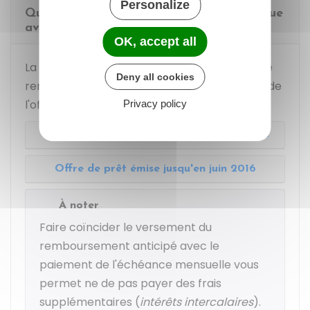
Personalize
Quelles informations doit fournir la banque
avant un remboursement anticipé ?
OK, accept all
La réponse de la banque à votre demande de
Deny all cookies
remboursement anticipé dépend de la date de
l'offre de prêt qu'elle vous a faite :
Privacy policy
Offre de prêt émise à partir de juillet 2016
Offre de prêt émise jusqu'en juin 2016
À noter
Faire coïncider le versement du
remboursement anticipé avec le
paiement de l'échéance mensuelle vous
permet ne de pas payer des frais
supplémentaires (
intérêts intercalaires
).