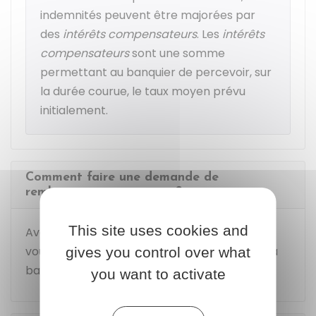
indemnités peuvent être majorées par
des
intérêts compensateurs
. Les
intérêts
compensateurs
sont une somme
permettant au banquier de percevoir, sur
la durée courue, le taux moyen prévu
initialement.
Comment faire une demande de
remboursement anticipé ?
This site uses cookies and
Avant de faire un remboursement anticipé,
vous devez en faire la demande
par écrit
à la
gives you control over what
banque.
you want to activate