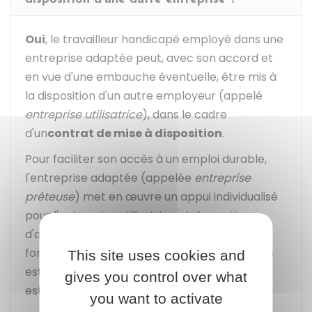
Oui
, le travailleur handicapé employé dans une
entreprise adaptée peut, avec son accord et
en vue d'une embauche éventuelle, être mis à
la disposition d'un autre employeur (appelé
entreprise utilisatrice
), dans le cadre
d'un
contrat de mise à disposition
.
Pour faciliter son accès à un emploi durable,
l'entreprise adaptée (appelée
entreprise
prêteuse
) met en œuvre un appui individualisé
pour l'entreprise utilisatrice et des actions
d'accompagnement professionnel et de
formation. La prestation d'appui individualisée
This site uses cookies and
est rémunérée par l'entreprise utilisatrice et
gives you control over what
est distincte de la mise à disposition.
you want to activate