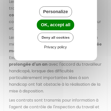
Les conditions de la mise à disposition du
travailleur handicapé sont fixées par des
Personalize
contrats écrits
que l'entreprise adaptée
conclut, d'une part, avec l'employeur utilisateur
OK, accept all
et, d'autre part, avec le travailleur handicapé.
Les contrats de mise à disposition auprès d'un
Deny all cookies
même employeur sont conclus pour une
durée
Privacy policy
maximale d'un an
, renouvelable une fois.
Exceptionnellement, cette durée peut être
prolongée
d'un an
avec l'accord du travailleur
handicapé, lorsque des difficultés
particulièrement importantes liées à son
handicap ont fait obstacle à la réalisation de la
mise à disposition.
Les contrats sont transmis pour information à
l'agent de contrôle de l'inspection du travail et