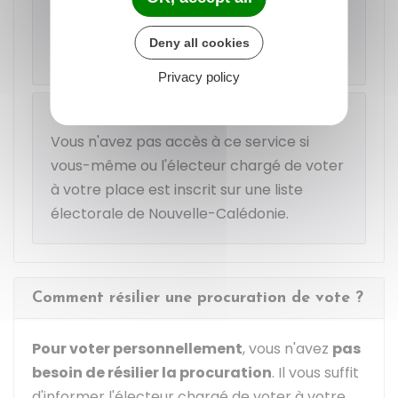
Accéder au service en ligne
Deny all cookies
Ministère chargé de l'intérieur
Privacy policy
Attention
Vous n'avez pas accès à ce service si
vous-même ou l'électeur chargé de voter
à votre place est inscrit sur une liste
électorale de Nouvelle-Calédonie.
Comment résilier une procuration de vote ?
Pour voter personnellement
, vous n'avez
pas
besoin de résilier la procuration
. Il vous suffit
d'informer l'électeur chargé de voter à votre