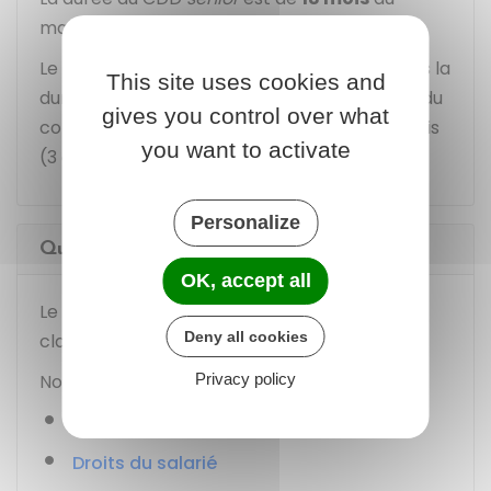
maximum.
Le contrat peut être renouvelé
une fois
. Mais la
This site uses cookies and
durée de renouvellement ajoutée à la durée du
gives you control over what
contrat initial ne peuvent pas excéder 36 mois
you want to activate
(3 ans).
Personalize
Quelle est la nature du CDD senior ?
OK, accept all
Le CDD dit
senior
obéit aux règles d'un CDD
Deny all cookies
classique.
Notamment :
Privacy policy
Forme et contenu
Droits du salarié