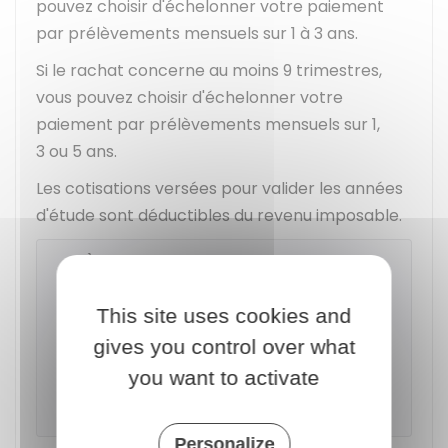
pouvez choisir d'échelonner votre paiement
par prélèvements mensuels sur 1 à 3 ans.
Si le rachat concerne au moins 9 trimestres,
vous pouvez choisir d'échelonner votre
paiement par prélèvements mensuels sur 1,
3 ou 5 ans.
Les cotisations versées pour valider les années
d'étude sont déductibles du revenu imposable.
À savoir
Si le versement des cotisations est
This site uses cookies and
échelonné sur plus d'un an, le montant
gives you control over what
restant dû est majoré chaque année en
fonction de l'indice prévisionnel des prix à
you want to activate
la consommation hors tabac.
Personalize