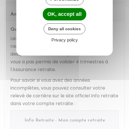
OK, accept all
Années incomplètes
Deny all cookies
Quelles sont les périodes concernées ?
Les périodes qui peuvent faire l'objet d'un
Privacy policy
rachat sont les
années civiles
au cours
desquelles votre activité professionnelle ne
vous a pas permis de valider 4 trimestres à
l'Assurance retraite.
Pour savoir si vous avez des années
incomplètes, vous pouvez consulter votre
relevé de carrière sur le site officiel Info retraite
dans votre compte retraite :
Info Retraite - Mon compte retraite