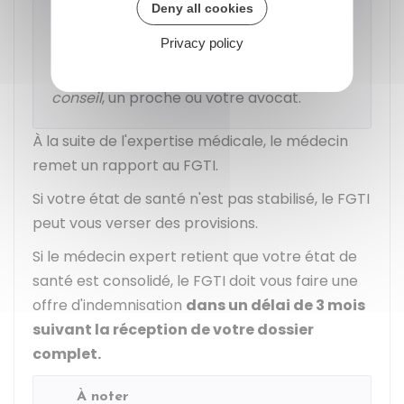
Deny all cookies
À noter
Privacy policy
Au cours de l'expertise médicale, vous
pouvez être assisté par votre
médecin
conseil
, un proche ou votre avocat.
À la suite de l'expertise médicale, le médecin
remet un rapport au FGTI.
Si votre état de santé n'est pas stabilisé, le FGTI
peut vous verser des provisions.
Si le médecin expert retient que votre état de
santé est consolidé, le FGTI doit vous faire une
offre d'indemnisation
dans un délai de 3 mois
suivant la réception de votre dossier
complet.
À noter