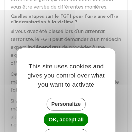
vous être versée de différentes manières.
Quelles étapes suit le FGTI pour faire une offre
d'indemnisation à la victime ?
Si vous avez été blessé lors d'un attentat
terroriste, le FGTI peut demander à un médecin
expert
indépendant
de procéder à une
expertise médicale avant de vous faire une
offre d'indemnisation.
This site uses cookies and
Cette expertise permet de constater
gives you control over what
médicalement l'étendue des conséquences de
you want to activate
l'attentat.
Si votre état de santé n'est pas
consolidé
, le
Personalize
médecin vous propose un rendez-vous
ultérieur au cours duquel il vous examine de
OK, accept all
nouveau.