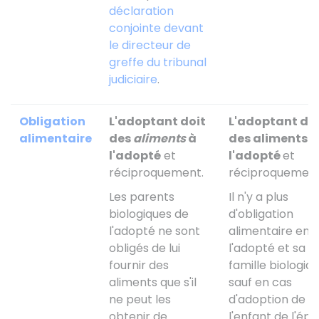
déclaration
conjointe devant
le directeur de
greffe du tribunal
judiciaire
.
Obligation
L'adoptant doit
L'adoptant doi
alimentaire
des
aliments
à
des aliments à
l'adopté
et
l'adopté
et
réciproquement.
réciproquement
Les parents
Il n'y a plus
biologiques de
d'obligation
l'adopté ne sont
alimentaire ent
obligés de lui
l'adopté et sa
fournir des
famille biologiq
aliments que s'il
sauf en cas
ne peut les
d'adoption de
obtenir de
l'enfant de l'épo