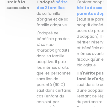
Droit à la
L'adopté
hérite
L'enfant adopté
succession
des 2 familles
:
hérite de ses
de sa famille
parents adopt
d'origine et de sa
(sauf si le paren
famille adoptive.
adoptif décède
cours de procé
L'adopté ne
d'adoption). Il e
bénéficie pas des
héritier réserva
droits de
et bénéficie des
mutation
gratuits
mêmes avanta
dans sa famille
fiscaux qu'un en
adoptive. Il paie
biologique.
les mêmes droits
que les personnes
Il
n'hérite pas 
sans lien de
famille d'origi
parenté (
60 %
)
sauf dans le ca
sauf dans certains
d'une adoption 
cas (enfant du
l'enfant de l'épo
conjoint par
du partenaire d