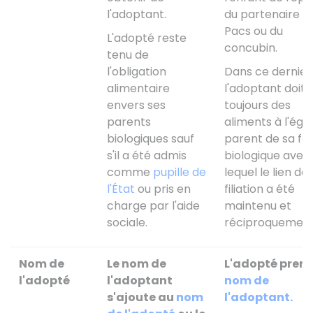
l'adoptant.
du partenaire d
Pacs ou du
L'adopté reste
concubin.
tenu de
l'obligation
Dans ce dernier
alimentaire
l'adoptant doit
envers ses
toujours des
parents
aliments à l'éga
biologiques sauf
parent de sa fam
s'il a été admis
biologique avec
comme
pupille de
lequel le lien de
l'État
ou pris en
filiation a été
charge par l'aide
maintenu et
sociale.
réciproquement
Nom de
Le nom de
L'adopté prend
l'adopté
l'adoptant
nom de
s'ajoute au
nom
l'adoptant.