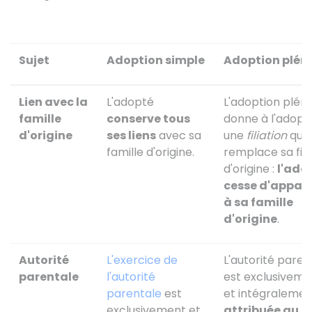
Sujet
Adoption simple
Adoption pléni
Lien avec la
L'adopté
L'adoption pléni
famille
conserve tous
donne à l'adopt
d'origine
ses liens
avec sa
une
filiation
qui
famille d'origine.
remplace sa fili
d'origine :
l'ado
cesse d'appart
à sa famille
d'origine
.
Autorité
L'exercice de
L'autorité paren
parentale
l'autorité
est exclusiveme
parentale
est
et intégralemen
exclusivement et
attribuée au