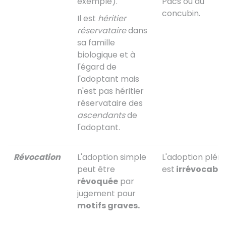
exemple).
Pacs ou du
concubin.
Il est
héritier
réservataire
dans
sa famille
biologique et à
l'égard de
l'adoptant mais
n'est pas héritier
réservataire des
ascendants
de
l'adoptant.
Révocation
L'adoption simple
L'adoption pléni
peut être
est
irrévocable
révoquée
par
jugement pour
motifs graves.