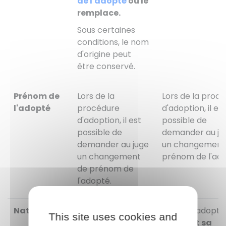
de l'adopté
ou le
remplace.
Sous certaines
conditions, le nom
d'origine peut
être conservé.
Prénom de
Lors de la
Lors de la proc
l'adopté
procédure
d'adoption, il est
d'adoption, il est
possible de
possible de
demander au ju
demander au juge
un changement
un changement
prénom de l'ado
de prénom de
l'adopté.
Nationalité
L'adoption
L'enfant adopté
This site uses cookies and
simple ne
pendant sa