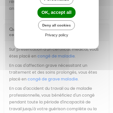
résultats de votre entretien professionnel
annuel.
OK, accept all
Deny all cookies
Quelle est la protection sociale d'un
contractuel ?
Privacy policy
Sur présentation d'un certificat médical, vous
êtes placé en
congé de maladie
.
En cas d'affection grave nécessitant un
traitement et des soins prolongés, vous êtes
placé en
congé de grave maladie
.
En cas d'accident du travail ou de maladie
professionnelle, vous bénéficiez d'un congé
pendant toute la période d'incapacité de
travail jusqu'à votre guérison complète ou la