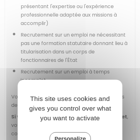
présentant l'expertise ou l'expérience
professionnelle adaptée aux missions à
accomplir)
Recrutement sur un emploi ne nécessitant
pas une formation statutaire donnant lieu à
titularisation dans un corps de
fonctionnaires de l'État
Recrutement sur un emploi à temps
incomplet.
Vous devez avoir accompli la période de 3 ans
This site uses cookies and
de manière continue.
gives you control over what
Si vous êtes recruté sur un contrat de projet
,
you want to activate
votre rémunération peut être réévaluée au
cours du contrat, notamment au vu des
Personalize