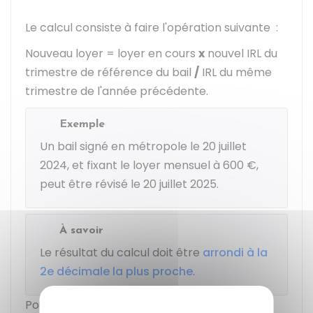
Le calcul consiste à faire l'opération suivante :
Nouveau loyer = loyer en cours
x
nouvel IRL du
trimestre de référence du bail
/
IRL du même
trimestre de l'année précédente.
Exemple
Un bail signé en métropole le 20 juillet
2024, et fixant le loyer mensuel à
600 €
,
peut être révisé le 20 juillet 2025.
À savoir
Le résultat du calcul doit être
arrondi à la
2e décimale la plus proche
.
Pour faire ce calcul, vous pouvez utiliser le