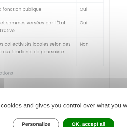
la fonction publique
Oui
 et sommes versées par l'État
Oui
trative
s collectivités locales selon des
Non
e aux étudiants de poursuivre
ations
 cookies and gives you control over what you w
n stage bénéficient d'un
abattement
maximal
Personalize
OK, accept all