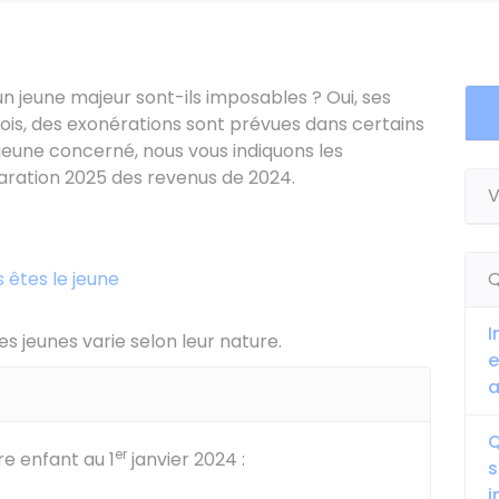
 jeune majeur sont-ils imposables ? Oui, ses
ois, des exonérations sont prévues dans certains
 jeune concerné, nous vous indiquons les
laration 2025 des revenus de 2024.
V
 êtes le jeune
Q
I
s jeunes varie selon leur nature.
e
a
Q
er
re enfant au 1
janvier 2024 :
s
i