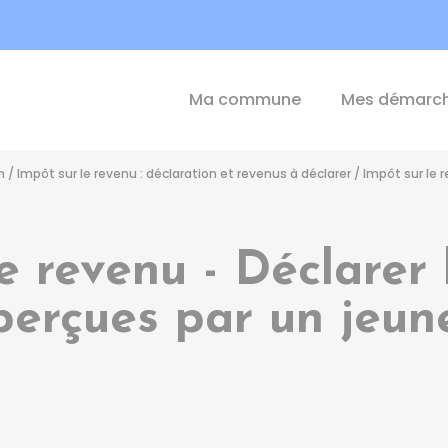
int-Michel-de-Plélan
Ma commune
Mes démarc
n
/
Impôt sur le revenu : déclaration et revenus à déclarer
/
Impôt sur le 
le revenu - Déclarer
perçues par un jeun