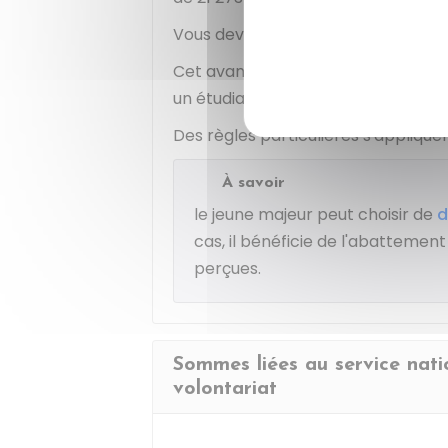
Vous devez
déclarer la partie de
Cet avantage
peut être cumulé
av
un étudiant.
Des règles particulières s'applique
À savoir
le jeune majeur peut choisir de
d
cas, il bénéficie de l'abattemen
perçues.
Sommes liées au service natio
volontariat