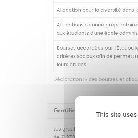
Allocation pour la diversité dans 
Allocations d'année préparatoire
aux étudiants d'une école adminis
Bourses accordées par l'État ou le
critères sociaux afin de permettr
leurs études
Déclaration IR des bourses et alloc
Gratifications de stage
This site uses
Les gratifications perçues lors d'u
de
21 273 €
.