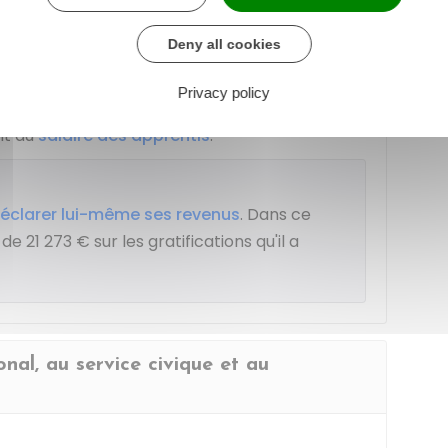
s gratifications qui dépasse
21 273 €
.
Deny all cookies
ec celui accordé pour les salaires perçus par
Privacy policy
nt au
salaire des apprentis
.
éclarer lui-même ses revenus
. Dans ce
t de
21 273 €
sur les gratifications qu'il a
nal, au service civique et au