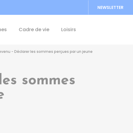
NEWSLETTER
Accéder au formu
hes
Cadre de vie
Loisirs
revenu - Déclarer les sommes perçues par un jeune
 les sommes
e